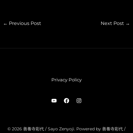
ノ：善養寺 彩代弦楽オー
ケストラ：エグゼクティブ
オーケストラ また、ヴィ
ヴァルディ「四季」では、
←
Previous Post
Next Post
→
チェンバロを演奏いたしま
す。僅かですがまだ残席の
方ございますので、チケッ
トご所望の方はcontactか
らお気軽にお問合せくださ
いませ。
https://www.suntory.co.j
p/suntoryhall/schedule/
detail/20220516_S_3.ht
Privacy Policy
ml
© 2026 善養寺彩代 / Sayo Zenyoji. Powered by 善養寺彩代 /