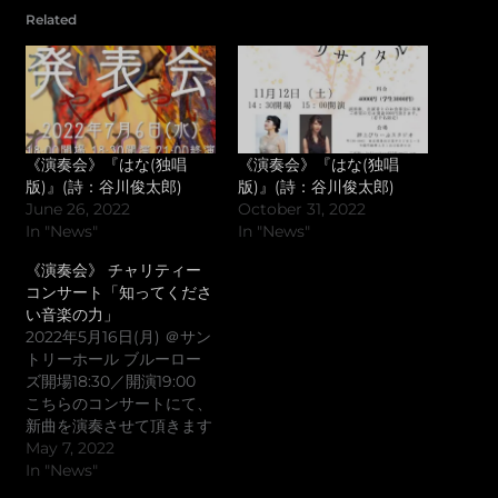
Related
《演奏会》『はな(独唱
《演奏会》『はな(独唱
版)』(詩：谷川俊太郎)
版)』(詩：谷川俊太郎)
June 26, 2022
October 31, 2022
In "News"
In "News"
《演奏会》 チャリティー
コンサート「知ってくださ
い音楽の力」
2022年5月16日(月) ＠サン
トリーホール ブルーロー
ズ開場18:30／開演19:00
こちらのコンサートにて、
新曲を演奏させて頂きます
『わらべうたによるパラフ
May 7, 2022
レーズ』指揮：辻 博之ソ
In "News"
プラノ：本多 唯那ピア