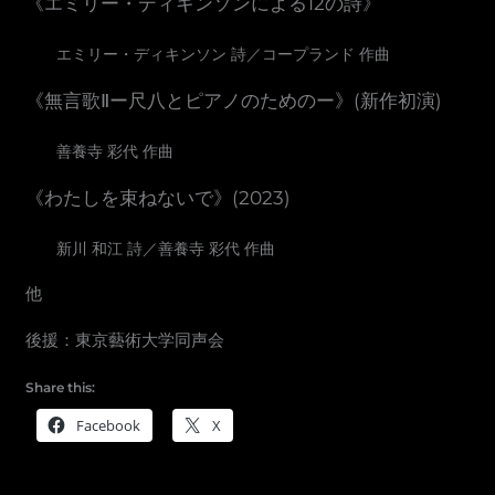
《エミリー・ディキンソンによる12の詩》
エミリー・ディキンソン 詩／コープランド 作曲
《無言歌Ⅱー尺八とピアノのためのー》(新作初演)
善養寺 彩代 作曲
《わたしを束ねないで》(2023)
新川 和江 詩／善養寺 彩代 作曲
他
後援：東京藝術大学同声会
Share this:
Facebook
X