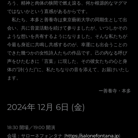
ろう、精神と肉体の狭間で燃え滾る、何か根源的なマグマ
ではないかという直感があるからです。
私たち、本多と善養寺は東京藝術大学の同期生として出
会い、共に音楽活動を続けて参りましたが、いつしかその
ような想いを共有するようになりました。そんな私たちが
今最も身近に共鳴し共感するのが、幸運にも出会うことの
できた幾つかの女性詩人たちの作品です。己の内なる呼び
声をひたむきに「言葉」に現した、その彼女たちの心と身
体の”詩(うた)”に、私たちなりの音を添えて、お届けいたし
ます。
ー善養寺・本多
2024年 12月 6日 (金)
18:30 開場／19:00 開演
会場：サローネフォンタナ (
https://salonefontana.jp
)