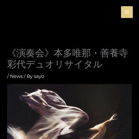
Skip
to
content
《演奏会》本多唯那・善養寺
彩代デュオリサイタル
/
News
/ By
sayo